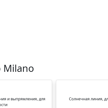
 Milano
ия и выпрямления, для
Солнечная линия, д
ости