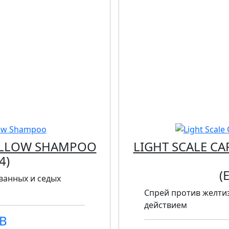
YELLOW SHAMPOO
LIGHT SCALE CA
4
)
(
ванных и седых
Спрей против желти
действием
UB