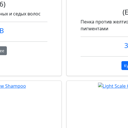
6
)
(
ных и седых волос
Пенка против желти
пигментами
UB
3
ее
К