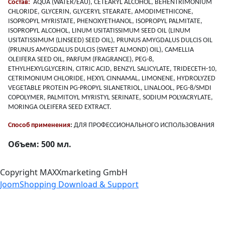
Состав:
AQUA (WATER/EAU), CETEARYL ALCOHOL, BEHENTRIMONIUM
CHLORIDE, GLYCERIN, GLYCERYL STEARATE, AMODIMETHICONE,
ISOPROPYL MYRISTATE, PHENOXYETHANOL, ISOPROPYL PALMITATE,
ISOPROPYL ALCOHOL, LINUM USITATISSIMUM SEED OIL (LINUM
USITATISSIMUM (LINSEED) SEED OIL), PRUNUS AMYGDALUS DULCIS OIL
(PRUNUS AMYGDALUS DULCIS (SWEET ALMOND) OIL), CAMELLIA
OLEIFERA SEED OIL, PARFUM (FRAGRANCE), PEG-8,
ETHYLHEXYLGLYCERIN, CITRIC ACID, BENZYL SALICYLATE, TRIDECETH-10,
CETRIMONIUM CHLORIDE, HEXYL CINNAMAL, LIMONENE, HYDROLYZED
VEGETABLE PROTEIN PG-PROPYL SILANETRIOL, LINALOOL, PEG-8/SMDI
COPOLYMER, PALMITOYL MYRISTYL SERINATE, SODIUM POLYACRYLATE,
MORINGA OLEIFERA SEED EXTRACT.
Способ применения
:
ДЛЯ ПРОФЕССИОНАЛЬНОГО ИСПОЛЬЗОВАНИЯ
Объем: 500 мл.
Copyright MAXXmarketing GmbH
JoomShopping Download & Support