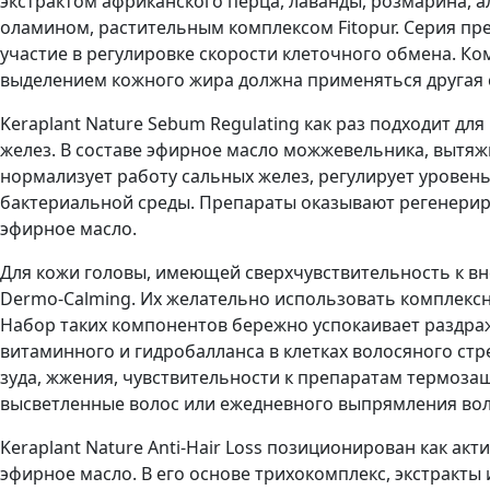
экстрактом африканского перца, лаванды, розмарина, 
оламином, растительным комплексом Fitopur. Серия п
участие в регулировке скорости клеточного обмена. Ко
выделением кожного жира должна применяться другая с
Keraplant Nature Sebum Regulating как раз подходит 
желез. В составе эфирное масло можжевельника, вытяж
нормализует работу сальных желез, регулирует уровен
бактериальной среды. Препараты оказывают регенериру
эфирное масло.
Для кожи головы, имеющей сверхчувствительность к в
Dermo-Calming. Их желательно использовать комплекс
Набор таких компонентов бережно успокаивает раздраж
витаминного и гидробалланса в клетках волосяного с
зуда, жжения, чувствительности к препаратам термоза
высветленные волос или ежедневного выпрямления вол
Keraplant Nature Anti-Hair Loss позиционирован как ак
эфирное масло. В его основе трихокомплекс, экстракты