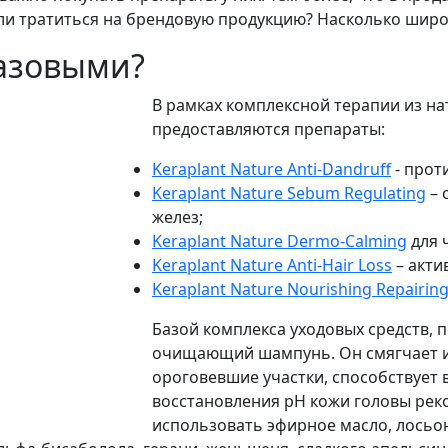
ли тратиться на брендовую продукцию? Насколько широк
базовыми?
В рамках комплексной терапии из на
предоставляются препараты:
Keraplant Nature Anti-Dandruff
- прот
Keraplant Nature Sebum Regulating
– 
желез;
Keraplant Nature Dermo-Calming
для 
Keraplant Nature Anti-Hair Loss
– акти
Keraplant Nature Nourishing Repairin
Базой комплекса уходовых средств,
очищающий шампунь. Он смягчает и 
ороговевшие участки, способствует
восстановления рН кожи головы реко
использовать эфирное масло, лосьон