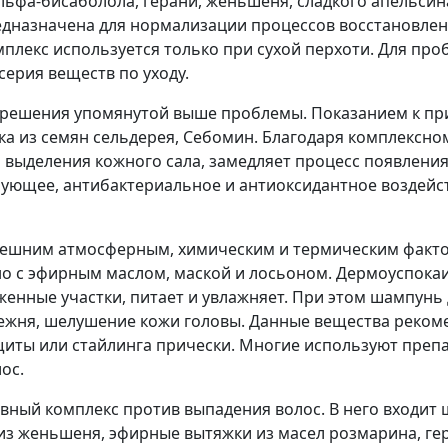
альфа-бисаболола, герани, женьшеня, сладкого апельс
редназначена для нормализации процессов восстановле
мплекс используется только при сухой перхоти. Для пр
ерия веществ по уходу.
для решения упомянутой выше проблемы. Показанием к 
ка из семян сельдерея, Себомин. Благодаря комплексн
ь выделения кожного сала, замедляет процесс появлени
ющее, антибактериальное и антиоксидантное воздейств
нешним атмосферным, химическим и термическим фактор
но с эфирным маслом, маской и лосьоном. Дермоуспока
енные участки, питает и увлажняет. При этом шампунь
трежня, шелушение кожи головы. Данные вещества рек
щиты или стайлинга прически. Многие используют препа
ос.
тивный комплекс против выпадения волос. В него входит
 из женьшеня, эфирные вытяжки из масел розмарина, гер