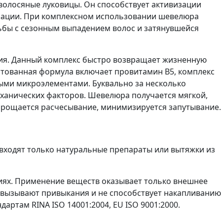
 волосяные луковицы. Он способствует активизации
ерации. При комплексном использовании шевелюра
ьбы с сезонным выпадением волос и затянувшейся
ения. Данный комплекс быстро возвращает жизненную
ентованная формула включает провитамин В5, комплекс
ыми микроэлементами. Буквально за несколько
ханических факторов. Шевелюра получается мягкой,
упрощается расчесывание, минимизируется запутывание.
входят только натуральные препараты или вытяжки из
иях. Применение веществ оказывает только внешнее
е вызывают привыкания и не способствует накапливанию
артам RINA ISO 14001:2004, EU ISO 9001:2000.