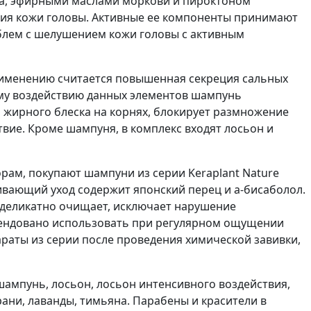
ина, эфирными маслами моркови и пироктоном
ния кожи головы. Активные ее компоненты принимают
облем с шелушением кожи головы с активным
применению считается повышенная секреция сальных
ому воздействию данных элементов шампунь
я жирного блеска на корнях, блокирует размножение
ие. Кроме шампуня, в комплекс входят лосьон и
ам, покупают шампуни из серии Keraplant Nature
ивающий уход содержит японский перец и a-бисаболол.
 деликатно очищает, исключает нарушение
омендовано использовать при регулярном ощущении
раты из серии после проведения химической завивки,
 шампунь, лосьон, лосьон интенсивного воздействия,
ани, лаванды, тимьяна. Парабены и красители в