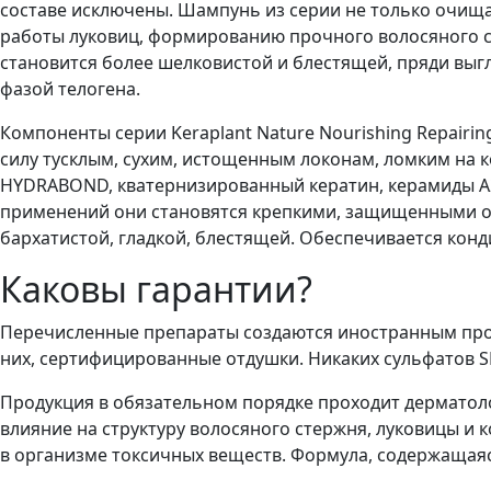
составе исключены. Шампунь из серии не только очищае
работы луковиц, формированию прочного волосяного с
становится более шелковистой и блестящей, пряди выг
фазой телогена.
Компоненты серии Keraplant Nature Nourishing Repair
силу тусклым, сухим, истощенным локонам, ломким на 
HYDRABOND, кватернизированный кератин, керамиды А2
применений они становятся крепкими, защищенными от
бархатистой, гладкой, блестящей. Обеспечивается кон
Каковы гарантии?
Перечисленные препараты создаются иностранным прои
них, сертифицированные отдушки. Никаких сульфатов SL
Продукция в обязательном порядке проходит дерматол
влияние на структуру волосяного стержня, луковицы и
в организме токсичных веществ. Формула, содержащаяся