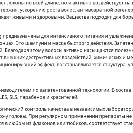
т локоны по всей длине, но и активно воздействует на
тержня, ускорению роста волос, антивозратной реген
лядят живыми и здоровыми. Вещества подходят для бор
ing предназначены для интенсивного питания и увлажн
концах. Это шампуни и маска быстрого действия. Запат
. Благодаря этому волосы активно насыщаются полезн
 внешних деструктивных воздействий, химических и ме
диционирующий эффект, восстанавливается структура, 
зводителем по запатентованной технологии. В состав 
ES, SLS, парабенов и красителей.
огический контроль качества в независимых лаборатор
 кожу головы. При регулярном применении препараты н
 в любом из флаконов или тюбиков, соответствует станд